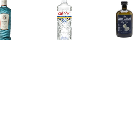
€ 9.99
€ 16.72
€ 24.
ère Original 27.5CL
Alcohol Free 0.0 70CL
Dutch Courag
€ 26.99
€ 1.79
€ 1.7
Gin & Tonic
Pink Gin 25CL
Gin Tonic
henkverpakking 35CL