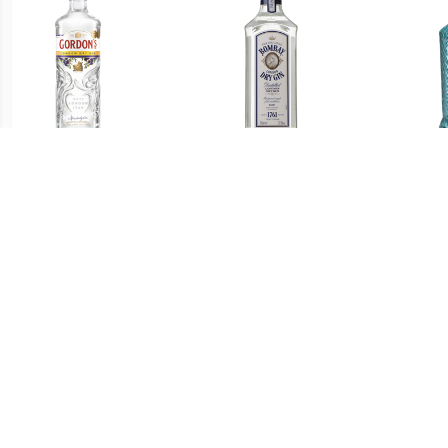
€ 14.99
€ 18.99
London Dry 70CL
Dry 70CL
Flu
€ 42.99
€ 41.99
Schwarzwald 50CL
Rosé Gin 70CL
Gesc