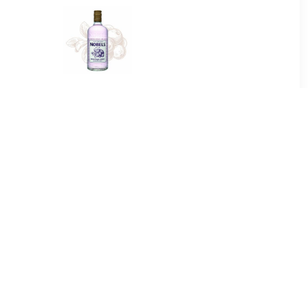
95
€ 29.50
e Dry Gin
Nobels Gin 700ml
9
€ 10.49
 25CL
London Dry 70CL