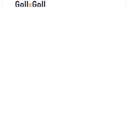
€ 23.49
Verzenden: € 7.00
Voor 22:00 besteld, morgen
in huis
De opvallend frisse smaak van Gordon’s komt van de
jeneverbes, korianderzaad en engelwortel. Gemixt met tonic
en een schijfje limoen zorgt dit voor een kenmerkende
smaak. Alcoholpercentage: 37,5%. Inhoud: 100cl.
TERUG