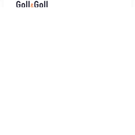
€ 21.39
Verzenden: € 7.00
Voor 22:00 besteld, morgen
in huis
Een alcoholvrij alternatief voor spirits: Ceder's Crisp. Ceder's
Crisp is licht en verfrissend met tonen van jeneverbes,
komkommer en kamille. Citrusnoten worden gecombineerd
met komkommer en kamille voor een verfrissende kijk op
klassieke gin botanicals. Alcoholpercentage: 0%. Inhoud:
50cl.
TERUG