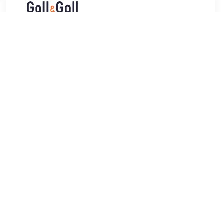
€ 37.99
Verzenden: € 7.00
Voor 22:00 besteld, morgen
in huis
Brockmans werd in 2010 gelanceerd door vier vrienden die
verlangden naar een gin die anders was dan de rest. Met
zestig jaar aan ervaring in de drankindustrie creëerden ze
een gin die luxueus en uniek is. Alcoholpercentage: 40%.
Inhoud: 70cl.
TERUG